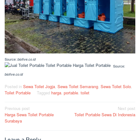
Source:
biofive.co.id
Source:
biofive.co.id
Posted in
Sewa Toilet Jogja
,
Sewa Toilet Semarang
,
Sewa Toilet Solo
,
Toilet Portable
Tagged
harga
,
portable
,
toilet
Post
Previous post
Next post
Harga Sewa Toilet Portable
Toilet Portable Sewa Di Indonesia
navigation
Surabaya
Leave a Reply