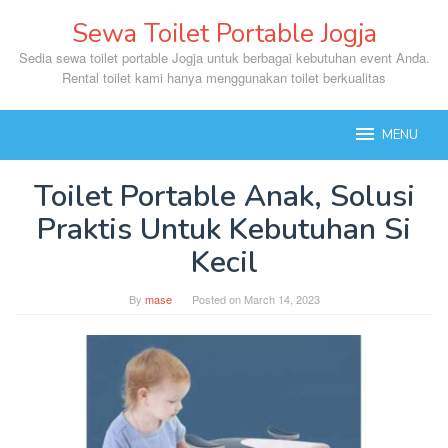
Skip
Sewa Toilet Portable Jogja
to
content
Sedia sewa toilet portable Jogja untuk berbagai kebutuhan event Anda.
Rental toilet kami hanya menggunakan toilet berkualitas
MENU
Toilet Portable Anak, Solusi
Praktis Untuk Kebutuhan Si
Kecil
By
mase
Posted on
March 14, 2023