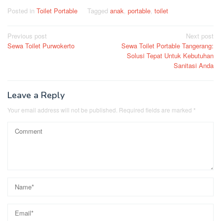
Posted in
Toilet Portable
Tagged
anak
,
portable
,
toilet
Post
Previous post
Next post
Sewa Toilet Purwokerto
Sewa Toilet Portable Tangerang:
navigation
Solusi Tepat Untuk Kebutuhan
Sanitasi Anda
Leave a Reply
Your email address will not be published.
Required fields are marked
*