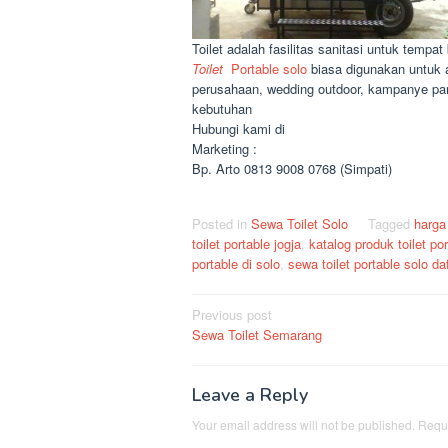
Toilet adalah fasilitas sanitasi untuk temp
Toilet
Portable solo
biasa digunakan untuk a
perusahaan, wedding outdoor, kampanye par
kebutuhan
Hubungi kami di
Marketing :
Bp. Arto 0813 9008 0768 (Simpati)
Posted in
Sewa Toilet Solo
Tagged
harga
toilet portable jogja
,
katalog produk toilet po
portable di solo
,
sewa toilet portable solo da
Post
Previous post
Sewa Toilet Semarang
navigation
Leave a Reply
Your email address will not be published.
Requi