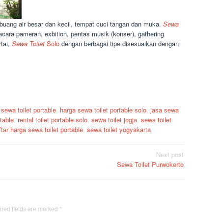
at buang air besar dan kecil, tempat cuci tangan dan muka.
Sewa
cara pameran, exbition, pentas musik (konser), gathering
tai,
Sewa Toilet
Solo
dengan berbagai tipe disesuaikan dengan
 sewa toilet portable
,
harga sewa toilet portable solo
,
jasa sewa
rtable
,
rental toilet portable solo
,
sewa toilet jogja
,
sewa toilet
ftar harga sewa toilet portable
,
sewa toilet yogyakarta
Next post
Sewa Toilet Purwokerto
red fields are marked
*