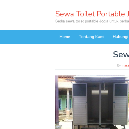
Skip
to
Sewa Toilet Portable 
content
Sedia sewa toilet portable Jogja untuk berb
Home
Tentang Kami
Hubungi
Sew
By
mas