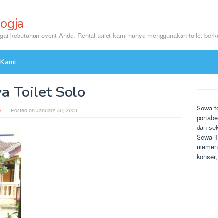
Jogja
agai kebutuhan event Anda. Rental toilet kami hanya menggunakan toilet berku
 Kami
a Toilet Solo
Sewa to
e
Posted on
January 30, 2023
portabe
dan sek
Sewa To
memenuh
konser,