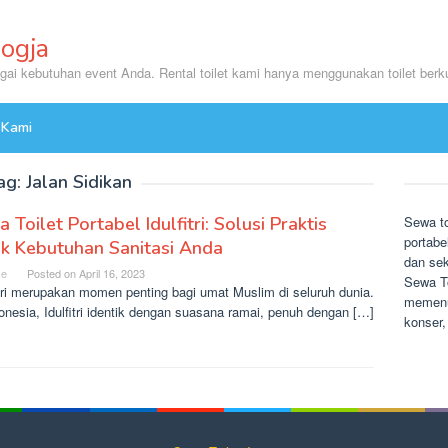
Jogja
agai kebutuhan event Anda. Rental toilet kami hanya menggunakan toilet berku
 Kami
ag:
Jalan Sidikan
 Toilet Portabel Idulfitri: Solusi Praktis
Sewa to
portabe
k Kebutuhan Sanitasi Anda
dan sek
se
Posted on
April 16, 2023
Sewa To
itri merupakan momen penting bagi umat Muslim di seluruh dunia.
memenuh
onesia, Idulfitri identik dengan suasana ramai, penuh dengan […]
konser,