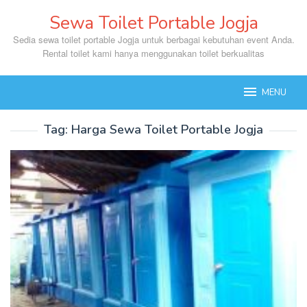
Skip
Sewa Toilet Portable Jogja
to
content
Sedia sewa toilet portable Jogja untuk berbagai kebutuhan event Anda.
Rental toilet kami hanya menggunakan toilet berkualitas
MENU
Tag:
Harga Sewa Toilet Portable Jogja