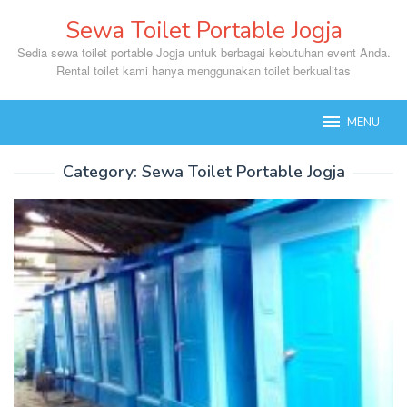
Skip
Sewa Toilet Portable Jogja
to
content
Sedia sewa toilet portable Jogja untuk berbagai kebutuhan event Anda.
Rental toilet kami hanya menggunakan toilet berkualitas
MENU
Category:
Sewa Toilet Portable Jogja